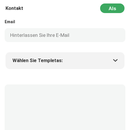
Kontakt
Als
Nächstes
Email
Wählen Sie Templetas:
Preis des Produkts
Min.order quantity
Fordern Sie Muster an
Mehr Details