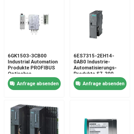
6GK1503-3CB00
6ES7315-2EH14-
Industrial Automation
0AB0 Industrie-
Produkte PROFIBUS
Automatisierungs-
Optisches
Produkte S7-300
Verbindungsmodul
Central Processing
Anfrage absenden
Anfrage absenden
Unit
Haus
Produkte
Über uns