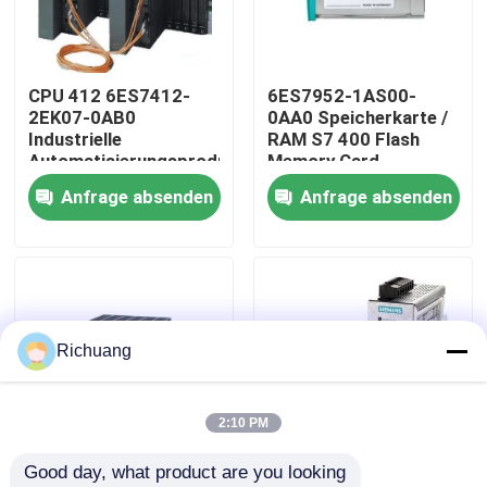
Fabrik-Ausflug
CPU 412 6ES7412-
6ES7952-1AS00-
2EK07-0AB0
0AA0 Speicherkarte /
Qualitätskontrolle
Industrielle
RAM S7 400 Flash
Automatisierungsprodukte
Memory Card
Zentraleinheit
Anfrage absenden
Anfrage absenden
Treten Sie mit uns in Verbindung
Fordern Sie ein Zitat
Industrielle Automatisierungsprodukte
Richuang
SPS-CPU-Modul
2:10 PM
Good day, what product are you looking 
plc-Kabel und -verbindungsstücke
6ES7318-3EL01-
6GK1503-3CC00