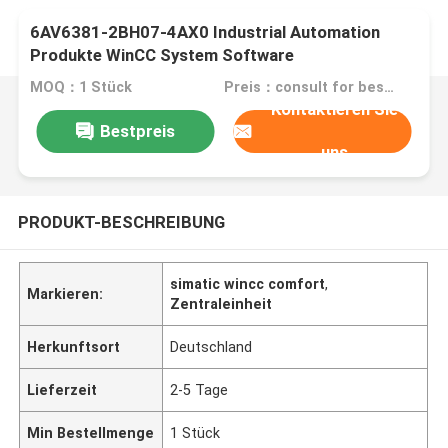
6AV6381-2BH07-4AX0 Industrial Automation
Produkte WinCC System Software
MOQ：1 Stück
Preis：consult for best discount
Kontaktieren Sie
Bestpreis
uns
PRODUKT-BESCHREIBUNG
simatic wincc comfort
,
Markieren:
Zentraleinheit
Herkunftsort
Deutschland
Lieferzeit
2-5 Tage
Min Bestellmenge
1 Stück