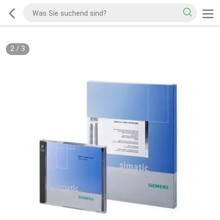
2
/
3