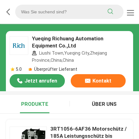
Yueqing Richuang Automation
Equipment Co.,Ltd
Liushi Town,Yueqing City,Zhejiang
Province,China,China
5.0
Überprüfter Lieferant
Jetzt anrufen
Kontakt
PRODUKTE
ÜBER UNS
3RT1056-6AF36 Motorschütz /
185A Leistungsschütz bis