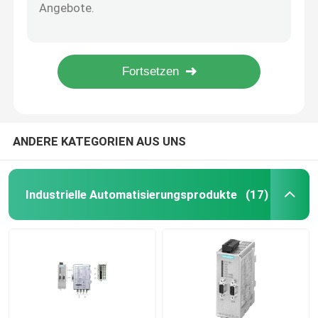
Hohe Genauigkeit Fluke 28 Ii Robuste Digital-Multimeter mit großer Kapazität Reichweite
FlukeTrue RMS Digitalzangen-Multimeter mit IF-AC / DC Spannungsmessung
Verbindungen für Kabelverstärkung
Digital Fluke 787 Prozessmeter / Fluke Multimeter 789 4 - 20 mA Stromquelle
Portable Vibration Digital Clamp Meter Multimeter Innovatives Sensor Design
Explosionssichere Schalter und Steckdosen
40MΩ Fluke 233 Fernanzeige-Multimeter, 10A Fluke Multimeter-Zangenmessgerät
Elektrischer Schützschalter
ANDERE KATEGORIEN AUS UNS
Motor-Schaltkreislaufschalter
Industrielle Automatisierungsprodukte
(17)
Annäherungssensorschalter
industrielles Steuerrelais
Druckknopf elektrischer Schalter