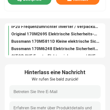
Modularer Frequenzumrichter mit variabler Drehzahl und Frequenzumrichter
Black VFD Frequenzumrichter, 380V Lüfter Frequenzumrichter
Fabrik-Ausflug
IP20 Frequenzumrichter Inverter / Verpackung Frequenzumrichter
Original 170M2695 Elektrische Sicherheits-Sicherungen Eaton10-800A Vierkant DIN 43
Bussmann 170M5811D Kleine elektrische Sicherungen / Cooper 1000A High Speed ​​Sicherung
Qualitätskontrolle
Bussmann 170M6248 Elektrische Sicherheits-Sicherungen Cooper Low Arc Voltage 1250V
SITOR 3NE Ersatz-Elektrosicherungen / 3NE1435-0 AC-Patronentyp-Sicherung
Treten Sie mit uns in Verbindung
3NA Series Elektrische Sicherheits-Sicherungen für Kabel 3NA3801 LV HRC Link
SITOP Compact SMPS Schaltnetzteil Einphasenausgang 380V
Fordern Sie ein Zitat
Miniatur AC DC Schaltnetzteil, Single 12 Volt Smps Netzteil
Hinterlass eine Nachricht
LOGO 24VDC SMPS Schaltnetzteil für geringe Einbautiefen
Industrielle Automatisierungsprodukte
Wir rufen Sie bald zurück!
Schaltnetzteil / Zweiphasen-Dreiphasen-Schaltnetzteil
SITOP Auto SMPS Schaltnetzteil Für SIMATIC S7-300 PLC Multi Output
SPS-CPU-Modul
Flexible Strommesszange Fluke 323 / Handheld 400 AMP AC Digital Clamp Meter
Laserdistanz-Digitalzangen-Meter-Multimeter für Maße 414D 419D 424D
plc-Kabel und -verbindungsstücke