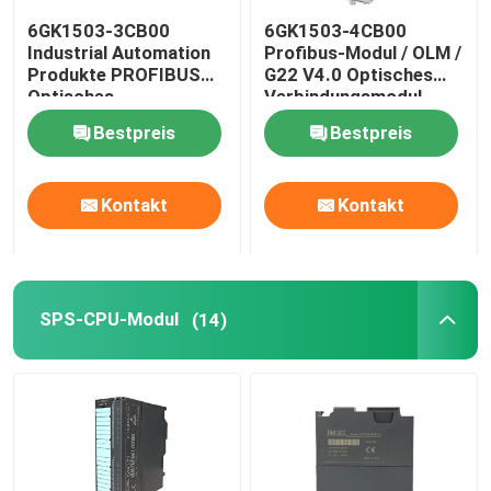
6GK1503-3CB00
6GK1503-4CB00
variabler Frequenzumrichter
Industrial Automation
Profibus-Modul / OLM /
Produkte PROFIBUS
G22 V4.0 Optisches
Optisches
Verbindungsmodul
Verbindungsmodul
Elektrische Sicherheits-Sicherungen
Bestpreis
Bestpreis
smps Schalter-Modusstromversorgung
Kontakt
Kontakt
Digital-Klammern-Meter-Vielfachmessgerät
SPS-CPU-Modul
(14)
Lärm-Schienen-Energie-Meter
mit einer Breite von mehr als 20 mm,
wasserdichter Schalterkasten