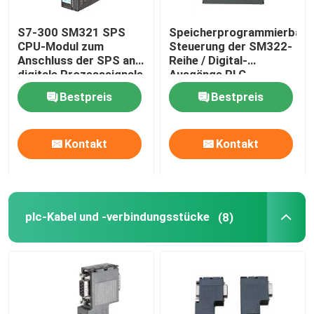
Selbst, der Kabelbinder zuschließt
S7-300 SM321 SPS
Speicherprogrammierbare
CPU-Modul zum
Steuerung der SM322-
Anschluss der SPS an
Reihe / Digital-
digitale Prozesssignale
Ausgänge PLC-
Stromversorgungs-
Bestpreis
Bestpreis
Modul
Kontakt
Kontakt
plc-Kabel und -verbindungsstücke
(8)