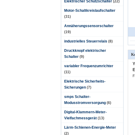
Elektrischer Schützschalter
(22)
Motor-Schaltkreislaufschalter
(31)
Annäherungssensorschalter
(19)
industrielles Steuerrelais
(8)
Druckknopf elektrischer
Ko
Schalter
(9)
Y
variabler Frequenzumrichter
E
(11)
F
Elektrische Sicherheits-
Sicherungen
(7)
smps Schalter-
Modusstromversorgung
(6)
Digital-Klammern-Meter-
Vielfachmessgerät
(13)
Lärm-Schienen-Energie-Meter
(2)