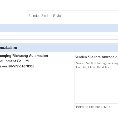
ntaktdaten
ueqing Richuang Automation
Senden Sie Ihre Anfrage d
quipment Co.,Ltd
axen:
86-577-61678308