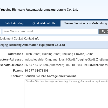
Yueqing Richuang Automatisierungsausrüstung Co., Ltd.
Fabrik-Ausflug
Qualitätskontrolle
Treten Sie mit uns in Verbindung
quipment Co.,Ltd Kontakt Info
eqing Richuang Automation Equipment Co.,Ltd
Addresss :
Liushi-Stadt, Yueqing-Stadt, Zhejiang-Provinz, China
actory-Adresse :
Industriegebiet Xinguang, Liushi-Stadt, Yueqing-Stadt, Zhejian
schäfts-Telefon :
86-577-57129694(Arbeitszeit) 86--18158331966(Nicht Arbeitsz
Faxen :
86-577-61678308
Kontakt :
Senden Sie Ihre Anfrage direkt an uns