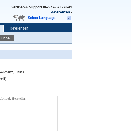
Vertrieb & Support
86-577-57129694
Referenzen
-
Select Language
Referenzen
Suche
g-Provinz, China
eit)