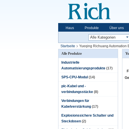
Haus
Produkte
Über uns
Startseite
Yueqing Richuang Automation E
Yu
Alle Produkte
Industrielle
Automatisierungsprodukte
(17)
F
SPS-CPU-Modul
(14)
Ge
plc-Kabel und -
verbindungsstücke
(8)
Verbindungen für
Kabelverstärkung
(17)
Explosionssichere Schalter und
Steckdosen
(2)