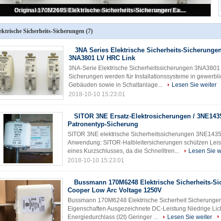
3NA Series Elektrische Sicherheits-Sicherungen für Kabel 3NA3801 LV HRC Link
SITOR 3NE Ersatz-Elektrosicherungen / 3NE1435-0 AC-Patronentyp-Sicherung
Bussmann 170M6248 Elektrische Sicherheits-Sicherungen Cooper Low Arc Voltage 1250V
Original 170M2695 Elektrische Sicherheits-Sicherungen Eaton10-800A Vierkant DIN 43
Bussmann 170M5811D Kleine elektrische Sicherungen / Cooper 1000A High Speed ​​Sicherung
ektrische Sicherheits-Sicherungen
(7)
3NA Series Elektrische Sicherheits-Sicherungen
3NA3801 LV HRC Link
3NA-Serie Elektrische Sicherheitssicherungen 3NA380
Sicherungen werden für Installationssysteme in gewerbli
Gebäuden sowie in Schaltanlage...
Lesen Sie weiter
2018-10-10 15:23:01
SITOR 3NE Ersatz-Elektrosicherungen / 3NE143
Patronentyp-Sicherung
SITOR 3NE elektrische Sicherheitssicherungen 3NE143
Anwendung: SITOR-Halbleitersicherungen schützen Leist
eines Kurzschlusses, da die Schnelltren...
Lesen Sie w
2018-10-10 15:23:01
Bussmann 170M6248 Elektrische Sicherheits-S
Cooper Low Arc Voltage 1250V
Bussmann 170M6248 Elektrische Sicherheit Sicherungen
Eigenschaften Ausgezeichnete DC-Leistung Niedrige Li
Energiedurchlass (I2t) Geringer ...
Lesen Sie weiter