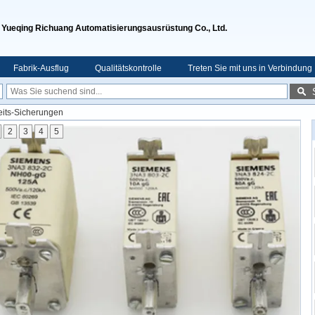
Yueqing Richuang Automatisierungsausrüstung Co., Ltd.
Fabrik-Ausflug
Qualitätskontrolle
Treten Sie mit uns in Verbindung
eits-Sicherungen
2
3
4
5