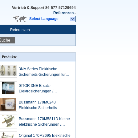
Vertrieb & Support
86-577-57129694
Referenzen
-
Select Language
Referenzen
Suche
Produkte
3NA Series Elektrische
Sicherheits-Sicherungen für
Kabel 3NA3801 LV HRC Link
SITOR 3NE Ersatz-
Elektrosicherungen /
3NE1435-0 AC-Patronentyp-
Sicherung
Bussmann 170M6248
Elektrische Sicherheits-
Sicherungen Cooper Low Arc
Voltage 1250V
Bussmann 170M5811D Kleine
elektrische Sicherungen /
Cooper 1000A High Speed ​​
Sicherung
Original 170M2695 Elektrische