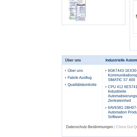
Über uns
Industrielle Auto
Über uns
6GK7443-1EX30
Kommunikationsp
Fabrik-Ausflug
SIMATIC S7 400
Qualitätskontrolle
CPU 412 6ES74
Industrielle
Automatisierung
Zentraleinheit
6AV6381-2BH07-4
Automation Prod
Software
Datenschutz-Bestimmungen
| China Gut Qu