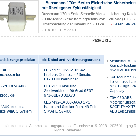
Bussmann 170m Series Elektrische Sicherheits
mit überlegener Zyklusfähigkeit
Bussmann 170m-Serie Schnelle Vierkantsicherung Katal
2000A Maße Siehe Katalogdetails Volt - 690 Vac (IEC) - 
Unterbrechung der Bewertung 200 kA ...
Lesen Sie wei
2018-10-10 15:23:01
Page 1 of 1
matisierungsprodukte
plc-Kabel und -verbindungsstücke
Schneider Mast
Kompaktleistun
-0XE0
6ES7 972-0BA52 0BB42
NW MW 800 bis
rozessor für
Profibus Connector / Simatic
3VL Mounted C
ET200 Busverbinder
Leistungsschalt
12-2EK07-0AB0
Bus PLC Kabel und
MCCB High Bre
Steckverbinder 90 Grad 6ES7
Capacity
sprodukte
972-0BB70 0BA70
T6H 630 ABB
6ES7492-1AL00-0AA0 SPS
Motorschutzscha
AX0 Industrial
Kabel und Stecker Front 48 Pole
SACE TMAX T5H
ukte WinCC System
SIMATIC S7-400
ABB Leistungss
alität Industrielle Automatisierungsprodukte Fournisseur. © 2018 - 2025 Yueqing 
Rights Reserved.