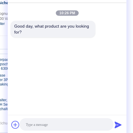
sicherungen
Kontakt
10:26 PM
ognummer 690V / 700V (IEC / UL) 40-
700 Vac (UL) Ampere 40 - 2000 A
ter
Bestpreis
Good day, what product are you looking 
for?
Treten Sie mit uns in Verbindung
erpact
gsschalter
 6300 A
Treten Sie mit uns in
Verbindung
ase
er 3P 4P
Fordern Sie ein Zitat
aking
Seitenverzeichnis
Mobile Seite
lter,
 Serie
chalter
Richuang Automation Equipment Co.,Ltd. All