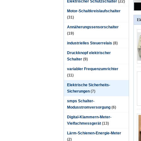
Elektrischer Schützschalter
(22)
Motor-Schaltkreislaufschalter
(31)
El
Annäherungssensorschalter
(19)
industrielles Steuerrelais
(8)
Druckknopf elektrischer
Schalter
(9)
variabler Frequenzumrichter
(11)
Elektrische Sicherheits-
Sicherungen
(7)
smps Schalter-
Modusstromversorgung
(6)
Digital-Klammern-Meter-
Vielfachmessgerät
(13)
Lärm-Schienen-Energie-Meter
(2)