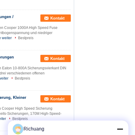
ungen /
Kontakt
n Cooper 1000A High Speed ​​Fuse
chtbogenspannung und niedriger
 weiter
Bestpreis
herungen
Kontakt
 Eaton 10-800A Sicherungsvierkant DIN
drei verschiedenen offenen
eiter
Bestpreis
rung, Kleiner
Kontakt
 Cooper High Speed ​​Sicherung
eits-Sicherungen, 170M High-Speed-
iter
Bestpreis
Richuang