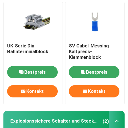
Verbindungen für Kabelverstärkung
Explosionssichere Schalter und Steckdosen
UK-Serie Din
SV Gabel-Messing-
Elektrischer Schützschalter
Bahnterminalblock
Kaltpress-
Klemmenblock
Motor-Schaltkreislaufschalter
Bestpreis
Bestpreis
Annäherungssensorschalter
Kontakt
Kontakt
industrielles Steuerrelais
Explosionssichere Schalter und Steckdosen
(2)
Druckknopf elektrischer Schalter