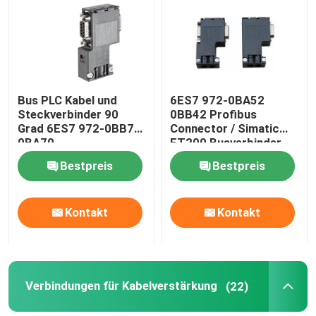
Fabrik-Ausflug
Qualitätskontrolle
Bus PLC Kabel und
6ES7 972-0BA52
Steckverbinder 90
0BB42 Profibus
Grad 6ES7 972-0BB70
Connector / Simatic
Treten Sie mit uns in Verbindung
0BA70
ET200 Busverbinder
Bestpreis
Bestpreis
Fordern Sie ein Zitat
Kontakt
Kontakt
Industrielle Automatisierungsprodukte
SPS-CPU-Modul
Verbindungen für Kabelverstärkung
(22)
plc-Kabel und -verbindungsstücke