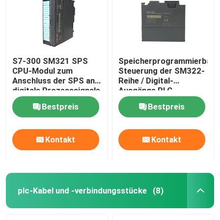
S7-300 SM321 SPS
Speicherprogrammierbare
CPU-Modul zum
Steuerung der SM322-
Anschluss der SPS an
Reihe / Digital-
digitale Prozesssignale
Ausgänge PLC-
Stromversorgungs-
Bestpreis
Bestpreis
Modul
Kontakt
Kontakt
Haus
Produkte
plc-Kabel und -verbindungsstücke
(8)
Über uns