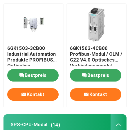
Fabrik-Ausflug
Qualitätskontrolle
6GK1503-3CB00
6GK1503-4CB00
Treten Sie mit uns in Verbindung
Industrial Automation
Profibus-Modul / OLM /
Produkte PROFIBUS
G22 V4.0 Optisches
Optisches
Verbindungsmodul
Verbindungsmodul
Fordern Sie ein Zitat
Bestpreis
Bestpreis
Industrielle Automatisierungsprodukte
Kontakt
Kontakt
SPS-CPU-Modul
SPS-CPU-Modul
(14)
plc-Kabel und -verbindungsstücke