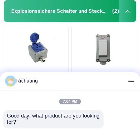
Explosionssichere Schalter und Steckdosen
(2)
220V
86 Typ
Explosionssichere
Explosionssichere
Richuang
Steckdose für den
Wandbeleuchtung
Außenbereich Fünf-
Schalter Industrie
Loch-Exposed-
Aluminiumlegierung
7:04 PM
Bestpreis
Bestpreis
Versteckt 16A Porös-
Box
Wasserdicht
Good day, what product are you looking 
for?
Kontakt
Kontakt