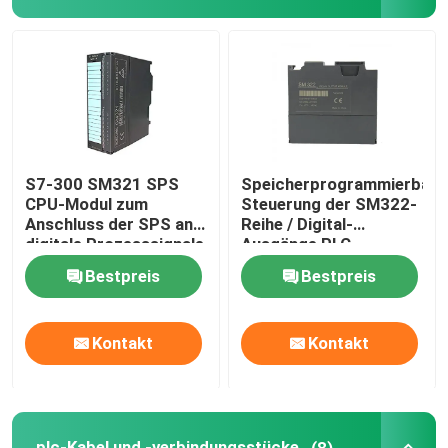
Verbindungen für Kabelverstärkung
Explosionssichere Schalter und Steckdosen
Elektrischer Schützschalter
S7-300 SM321 SPS
Speicherprogrammierbare
CPU-Modul zum
Steuerung der SM322-
Anschluss der SPS an
Reihe / Digital-
Motor-Schaltkreislaufschalter
digitale Prozesssignale
Ausgänge PLC-
Stromversorgungs-
Bestpreis
Bestpreis
Modul
Annäherungssensorschalter
Kontakt
Kontakt
industrielles Steuerrelais
Druckknopf elektrischer Schalter
plc-Kabel und -verbindungsstücke
(8)