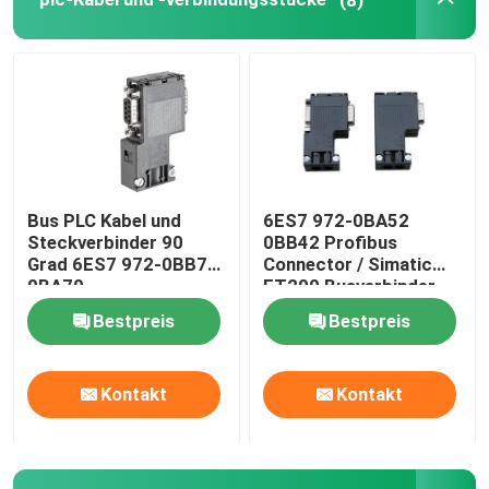
variabler Frequenzumrichter
Elektrische Sicherheits-Sicherungen
smps Schalter-Modusstromversorgung
Bus PLC Kabel und
6ES7 972-0BA52
Steckverbinder 90
0BB42 Profibus
Digital-Klammern-Meter-Vielfachmessgerät
Grad 6ES7 972-0BB70
Connector / Simatic
0BA70
ET200 Busverbinder
Bestpreis
Bestpreis
Lärm-Schienen-Energie-Meter
Kontakt
Kontakt
mit einer Breite von mehr als 20 mm,
wasserdichter Schalterkasten