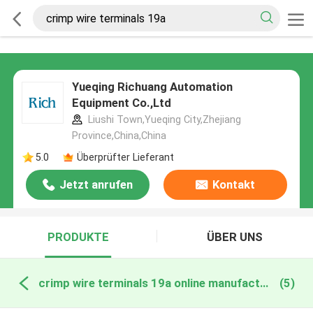
Yueqing Richuang Automation
Equipment Co.,Ltd
Liushi Town,Yueqing City,Zhejiang
Province,China,China
5.0
Überprüfter Lieferant
Jetzt anrufen
Kontakt
PRODUKTE
ÜBER UNS
crimp wire terminals 19a online manufacture
(5)