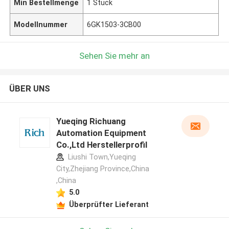
Min Bestellmenge
1 Stück
Modellnummer
6GK1503-3CB00
Sehen Sie mehr an
ÜBER UNS
Yueqing Richuang
Automation Equipment
Co.,Ltd Herstellerprofil
Liushi Town,Yueqing
City,Zhejiang Province,China
,China
5.0
Überprüfter Lieferant