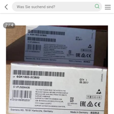
2
/
4