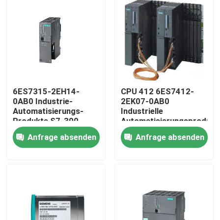
6ES7315-2EH14-
CPU 412 6ES7412-
0AB0 Industrie-
2EK07-0AB0
Automatisierungs-
Industrielle
Produkte S7-300
Automatisierungsprodukt
Central Processing
Zentraleinheit
Anfrage absenden
Anfrage absenden
Unit
Haus
Produkte
Über uns