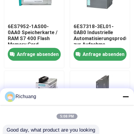
Fabrik-Ausflug
6ES7952-1AS00-
6ES7318-3EL01-
0AA0 Speicherkarte /
0AB0 Industrielle
Qualitätskontrolle
RAM S7 400 Flash
Automatisierungsprodukt
Memory Card
zur Aufnahme
verteilter Strukturen
Anfrage absenden
Anfrage absenden
Treten Sie mit uns in Verbindung
Fordern Sie ein Zitat
Industrielle Automatisierungsprodukte
Richuang
SPS-CPU-Modul
5:08 PM
Good day, what product are you looking 
plc-Kabel und -verbindungsstücke
6GK1503-3CC00
6GK7443-1EX30-