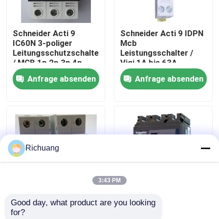
Fabrik-Ausflug
Schneider Acti 9
Schneider Acti 9 IDPN
IC60N 3-poliger
Mcb
Leitungsschutzschalter
Leistungsschalter /
Qualitätskontrolle
/ MCB 1p 2p 3p 4p
Vigi 1A bis 63A
Mikroschutzschalter
Schneider
Anfrage absenden
Anfrage absenden
Leistungsschalter
Treten Sie mit uns in Verbindung
Fordern Sie ein Zitat
Richuang
Industrielle Automatisierungsprodukte
3:43 PM
SPS-CPU-Modul
Good day, what product are you looking 
Serie ABB ABB-
Kompakte NS NS-
for?
plc-Kabel und -verbindungsstücke
Miniaturleistungsschalter
SERIE