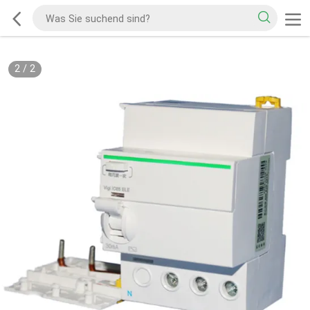
2
/
2