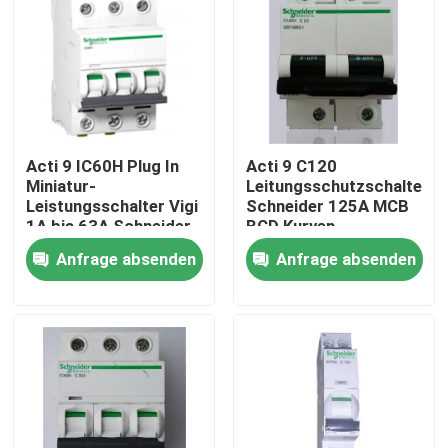
Acti 9 IC60H Plug In
Acti 9 C120
Miniatur-
Leitungsschutzschalter
Leistungsschalter Vigi
Schneider 125A MCB
1A bis 63A Schneider
BCD Kurven
Anfrage absenden
Anfrage absenden
Haus
Produkte
Über uns