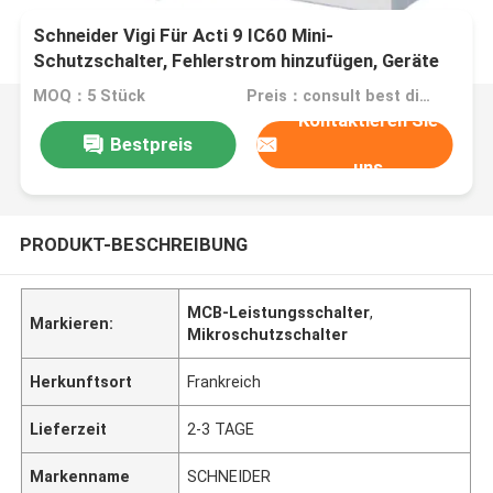
Schneider Vigi Für Acti 9 IC60 Mini-
Schutzschalter, Fehlerstrom hinzufügen, Geräte
RCCB
MOQ：5 Stück
Preis：consult best discount
Kontaktieren Sie
Bestpreis
uns
PRODUKT-BESCHREIBUNG
MCB-Leistungsschalter
,
Markieren:
Mikroschutzschalter
Herkunftsort
Frankreich
Lieferzeit
2-3 TAGE
Markenname
SCHNEIDER