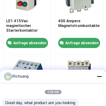
Fabrik-Ausflug
LE1 415Vac
400 Ampere
magnetischer
Magnetstromkontakter
Qualitätskontrolle
Starterkontaktor
Anfrage absenden
Anfrage absenden
Treten Sie mit uns in Verbindung
Fordern Sie ein Zitat
Industrielle Automatisierungsprodukte
Richuang
SPS-CPU-Modul
7:28 AM
Good day, what product are you looking 
plc-Kabel und -verbindungsstücke
LC1-K
OEM 3TF