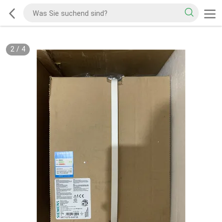
2
/
4