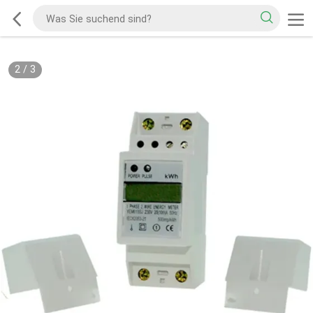
2
/
3