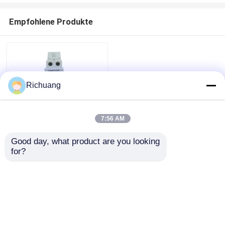
Empfohlene Produkte
Richuang
7:56 AM
Good day, what product are you looking 
LÄRM EN50022 Lärm-
for?
Schienen-Energie-
Haus
Meter konform mit
Impuls-Ertrag
ISO9001
Anfrage absenden
Produkte
Über uns