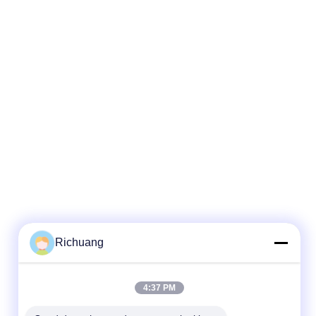
Richuang
4:37 PM