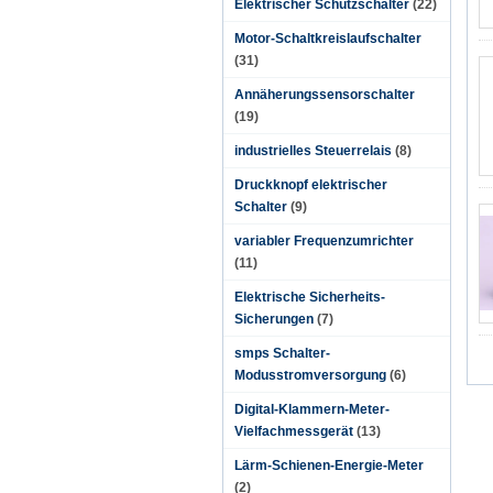
Elektrischer Schützschalter
(22)
Motor-Schaltkreislaufschalter
(31)
Annäherungssensorschalter
(19)
industrielles Steuerrelais
(8)
Druckknopf elektrischer
Schalter
(9)
variabler Frequenzumrichter
(11)
Elektrische Sicherheits-
Sicherungen
(7)
smps Schalter-
Modusstromversorgung
(6)
Digital-Klammern-Meter-
Vielfachmessgerät
(13)
Lärm-Schienen-Energie-Meter
(2)