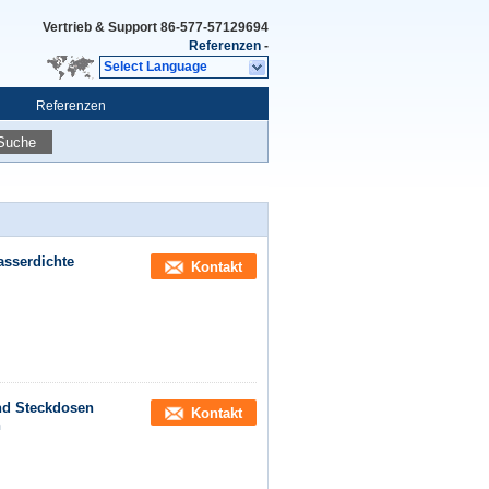
Vertrieb & Support
86-577-57129694
Referenzen
-
Select Language
Referenzen
Suche
asserdichte
Kontakt
nd Steckdosen
Kontakt
n