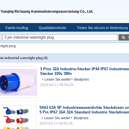
Yueqing Richuang Automatisierungsausrüstung Co., Ltd.
Fabrik-Ausflug
Qualitätskontrolle
Treten Sie mit uns in Verbindung
rtight plug
pin industrial watertight plug
(4)
3 Pins 32A Industrie-Stecker IP44 IP67 Industriew
Stecker 220v 380v
Lesen Sie weiter
Bestpreis
2025-03-17 09:59:29
5X63 63A 5P Industriewasserdichte Steckdosen u
5 Pin IP67 16A 32A Standard Industrie Steckdose
Lesen Sie weiter
Bestpreis
2025-03-17 09:59:29