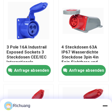
Fabrik-Ausflug
Qualitätskontrolle
Treten Sie mit uns in Verbindung
3 Pole 16A Industrail
4 Steckdosen 63A
Exposed Sockets 3
IP67 Wasserdichte
Steckdosen CEE/IEC
Steckdose 3pin 4in
Fordern Sie ein Zitat
Internationale
5pin Sichtbare und
industrielle
versteckte
Anfrage absenden
Anfrage absenden
Steckverbinder
Steckdosen
Industrielle Automatisierungsprodukte
SPS-CPU-Modul
Richuang
plc-Kabel und -verbindungsstücke