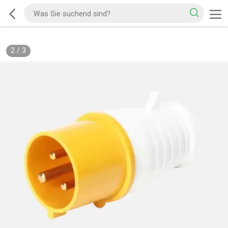
2
/
3