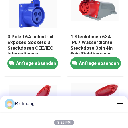
Fabrik-Ausflug
Qualitätskontrolle
3 Pole 16A Industrail
4 Steckdosen 63A
Exposed Sockets 3
IP67 Wasserdichte
Steckdosen CEE/IEC
Steckdose 3pin 4in
Treten Sie mit uns in Verbindung
Internationale
5pin Sichtbare und
industrielle
versteckte
Anfrage absenden
Anfrage absenden
Steckverbinder
Steckdosen
Fordern Sie ein Zitat
Industrielle Automatisierungsprodukte
Richuang
SPS-CPU-Modul
3:26 PM
plc-Kabel und -verbindungsstücke