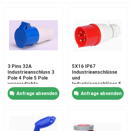
3 Pins 32A
5X16 IP67
Industrieanschluss 3
Industrieanschlüsse
Pole 4 Pole 5 Pole
und
wasserdichte
Industrieanschlüsse 5
Anschluss
Pole 16A 32A 63A
Haus
Anfrage absenden
Anfrage absenden
125A Wasserdichte
Steckdosen
Produkte
Über uns