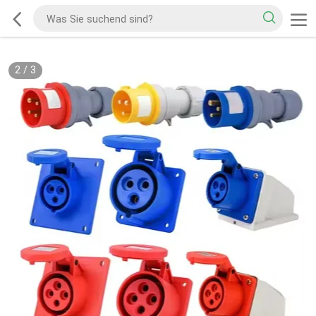
2
/
3