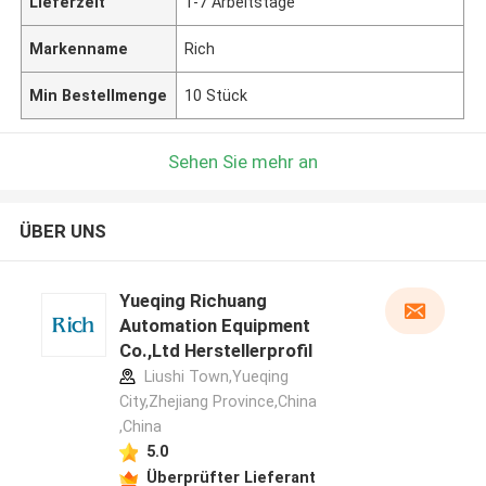
Lieferzeit
1-7 Arbeitstage
Markenname
Rich
Min Bestellmenge
10 Stück
Sehen Sie mehr an
ÜBER UNS
Yueqing Richuang
Automation Equipment
Co.,Ltd Herstellerprofil
Liushi Town,Yueqing
City,Zhejiang Province,China
,China
5.0
Überprüfter Lieferant