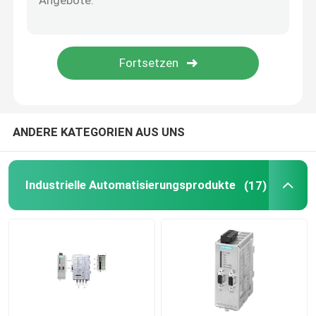
variabler Frequenzumrichter
Elektrische Sicherheits-Sicherungen
smps Schalter-Modusstromversorgung
ANDERE KATEGORIEN AUS UNS
Digital-Klammern-Meter-Vielfachmessgerät
Industrielle Automatisierungsprodukte
(17)
Lärm-Schienen-Energie-Meter
mit einer Breite von mehr als 20 mm,
wasserdichter Schalterkasten