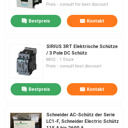
Preis：consult for best discount
Fabrik-Ausflug
Bestpreis
Kontakt
Qualitätskontrolle
SIRIUS 3RT Elektrische Schütze
Treten Sie mit uns in Verbindung
/ 3 Pole DC Schütz
MOQ：1 Stück
Preis：consult best discount
Fordern Sie ein Zitat
Industrielle Automatisierungsprodukte
Bestpreis
Kontakt
SPS-CPU-Modul
Schneider AC-Schütz der Serie
LC1-F, Schneider Electric Schütz
plc-Kabel und -verbindungsstücke
115 A bis 2600 A