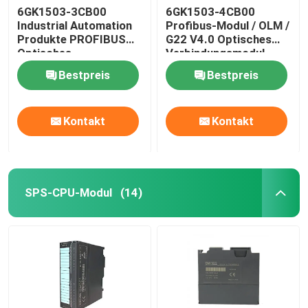
6GK1503-3CB00
6GK1503-4CB00
Industrial Automation
Profibus-Modul / OLM /
Selbst, der Kabelbinder zuschließt
Produkte PROFIBUS
G22 V4.0 Optisches
Optisches
Verbindungsmodul
Verbindungsmodul
Bestpreis
Bestpreis
Kontakt
Kontakt
SPS-CPU-Modul
(14)