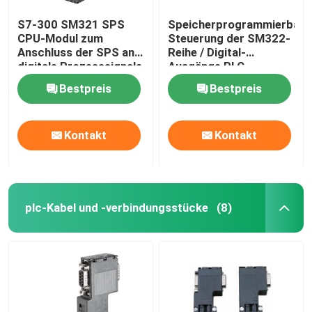
S7-300 SM321 SPS
Speicherprogrammierbare
CPU-Modul zum
Steuerung der SM322-
Anschluss der SPS an
Reihe / Digital-
digitale Prozesssignale
Ausgänge PLC-
Stromversorgungs-
Bestpreis
Bestpreis
Modul
Kontakt
Kontakt
plc-Kabel und -verbindungsstücke
(8)