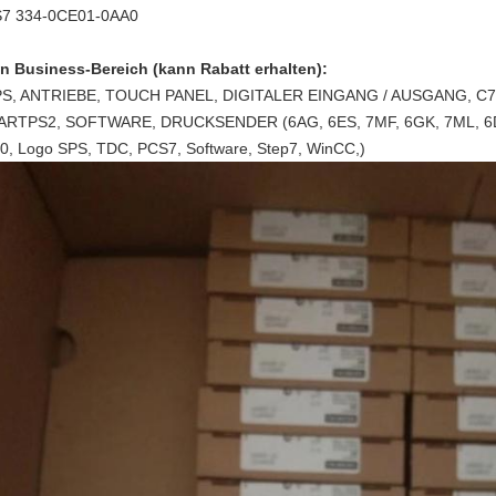
7 334-0CE01-0AA0
n Business-Bereich (kann Rabatt erhalten):
PS, ANTRIEBE, TOUCH PANEL, DIGITALER EINGANG / AUSGANG, C
ARTPS2, SOFTWARE, DRUCKSENDER (6AG, 6ES, 7MF, 6GK, 7ML, 6DR,
0, Logo SPS, TDC, PCS7, Software, Step7, WinCC,)