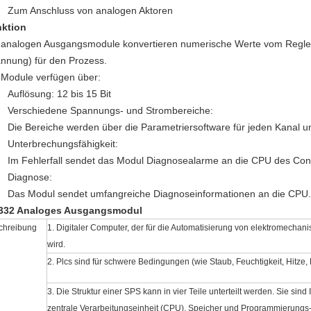
Zum Anschluss von analogen Aktoren
ktion
 analogen Ausgangsmodule konvertieren numerische Werte vom Regler
nnung) für den Prozess.
 Module verfügen über:
Auflösung: 12 bis 15 Bit
Verschiedene Spannungs- und Strombereiche:
Die Bereiche werden über die Parametriersoftware für jeden Kanal u
Unterbrechungsfähigkeit:
Im Fehlerfall sendet das Modul Diagnosealarme an die CPU des Cont
Diagnose:
Das Modul sendet umfangreiche Diagnoseinformationen an die CPU.
332 Analoges Ausgangsmodul
chreibung
1. Digitaler Computer, der für die Automatisierung von elektromecha
wird.
2. Plcs sind für schwere Bedingungen
(wie Staub, Feuchtigkeit, Hitze, 
3. Die Struktur einer SPS kann in vier Teile unterteilt werden.
Sie sind 
zentrale Verarbeitungseinheit
(CPU), Speicher und Programmierungs-