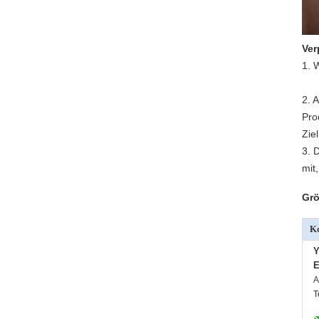
Ver
1. 
2. 
Pro
Zie
3. 
mit
Grö
Ko
Y
E
A
T