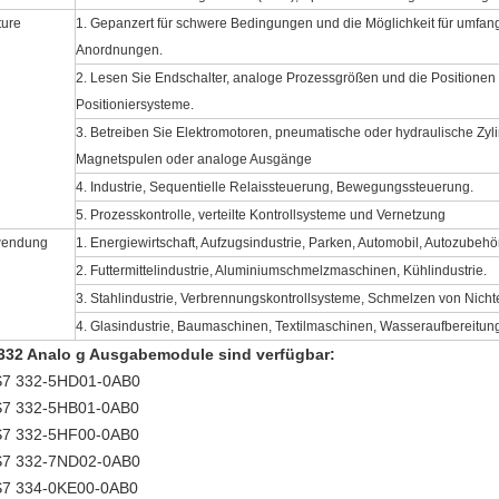
ture
1. Gepanzert für schwere Bedingungen und die Möglichkeit für umfangrei
Anordnungen.
2. Lesen Sie Endschalter, analoge Prozessgrößen und die Positionen
Positioniersysteme.
3. Betreiben Sie Elektromotoren, pneumatische oder hydraulische Zyl
Magnetspulen oder analoge Ausgänge
4. Industrie, Sequentielle Relaissteuerung, Bewegungssteuerung.
5. Prozesskontrolle, verteilte Kontrollsysteme und Vernetzung
endung
1. Energiewirtschaft, Aufzugsindustrie, Parken, Automobil, Autozubehör
2. Futtermittelindustrie, Aluminiumschmelzmaschinen, Kühlindustrie.
3. Stahlindustrie, Verbrennungskontrollsysteme, Schmelzen von Nicht
4. Glasindustrie, Baumaschinen, Textilmaschinen, Wasseraufbereitun
332 Analo
g
Ausgabemodule
sind verfügbar:
7 332-5HD01-0AB0
7 332-5HB01-0AB0
7 332-5HF00-0AB0
7 332-7ND02-0AB0
7 334-0KE00-0AB0