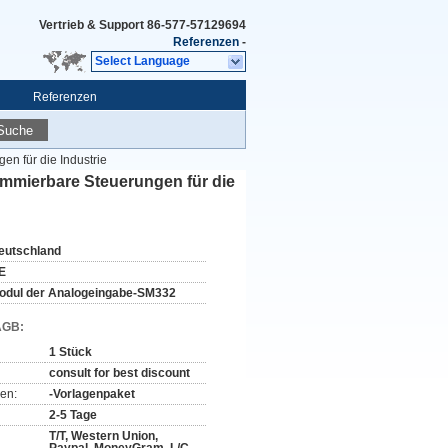
Vertrieb & Support
86-577-57129694
Referenzen
-
Select Language
Referenzen
Suche
n für die Industrie
mmierbare Steuerungen für die
eutschland
E
odul der Analogeingabe-SM332
AGB:
1 Stück
consult for best discount
en:
-Vorlagenpaket
2-5 Tage
T/T, Western Union,