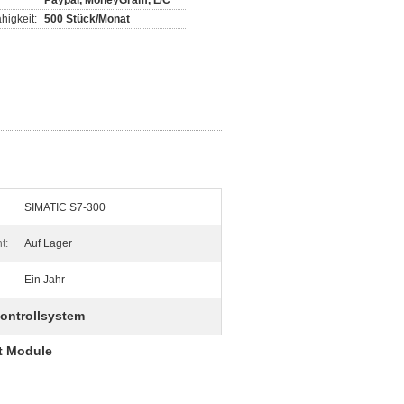
Paypal, MoneyGram, L/C
higkeit:
500 Stück/Monat
SIMATIC S7-300
t:
Auf Lager
Ein Jahr
ontrollsystem
t Module