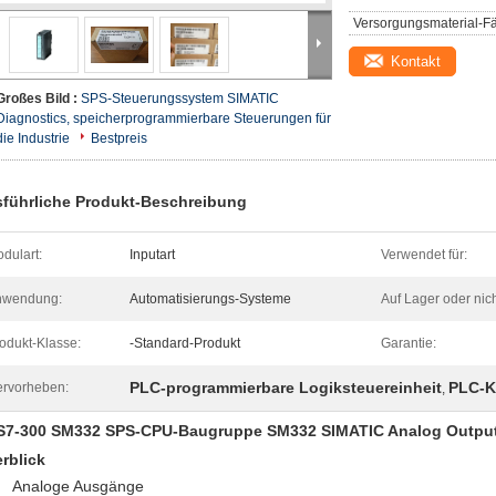
Versorgungsmaterial-Fä
Kontakt
Großes Bild :
SPS-Steuerungssystem SIMATIC
Diagnostics, speicherprogrammierbare Steuerungen für
die Industrie
Bestpreis
führliche Produkt-Beschreibung
dulart:
Inputart
Verwendet für:
nwendung:
Automatisierungs-Systeme
Auf Lager oder nich
odukt-Klasse:
-Standard-Produkt
Garantie:
PLC-programmierbare Logiksteuereinheit
PLC-K
rvorheben:
,
S7-300 SM332 SPS-CPU-Baugruppe SM332 SIMATIC Analog Outpu
rblick
Analoge Ausgänge