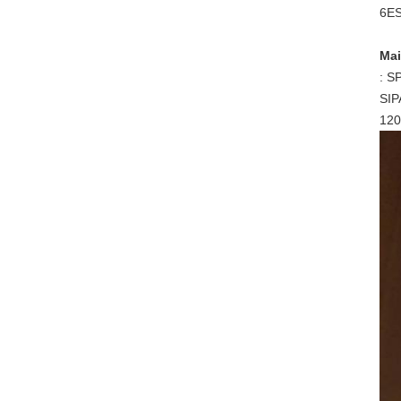
6ES
Mai
: S
SIP
120