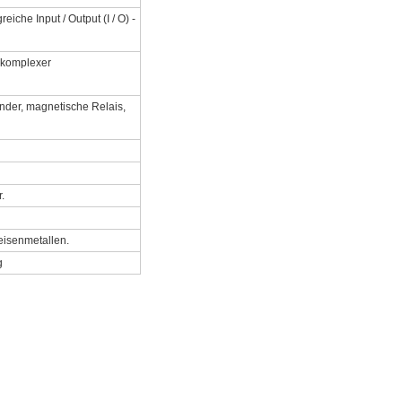
che Input / Output (I / O) -
 komplexer
inder, magnetische Relais,
.
eisenmetallen.
g