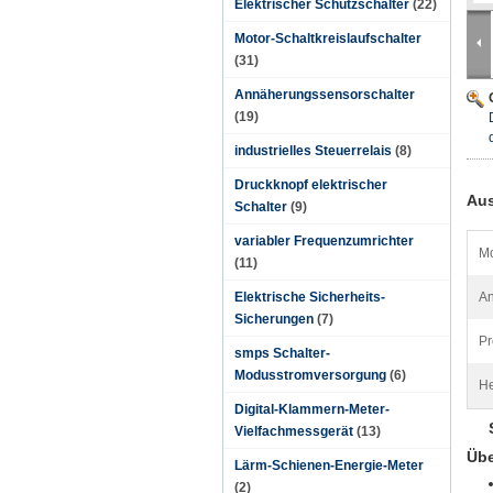
Elektrischer Schützschalter
(22)
Motor-Schaltkreislaufschalter
(31)
Annäherungssensorschalter
(19)
industrielles Steuerrelais
(8)
Druckknopf elektrischer
Aus
Schalter
(9)
variabler Frequenzumrichter
Mo
(11)
Elektrische Sicherheits-
A
Sicherungen
(7)
Pr
smps Schalter-
Modusstromversorgung
(6)
He
Digital-Klammern-Meter-
Vielfachmessgerät
(13)
Übe
Lärm-Schienen-Energie-Meter
(2)