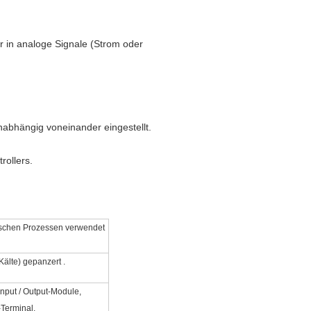
 in analoge Signale (Strom oder
nabhängig voneinander eingestellt.
rollers.
nischen Prozessen verwendet
Kälte)
gepanzert
.
Input / Output-Module,
Terminal.