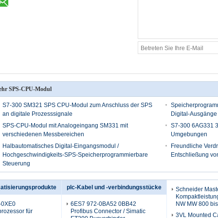
ehr SPS-CPU-Modul
S7-300 SM321 SPS CPU-Modul zum Anschluss der SPS
Speicherprogramm
an digitale Prozesssignale
Digital-Ausgäng
SPS-CPU-Modul mit Analogeingang SM331 mit
S7-300 6AG331 3
verschiedenen Messbereichen
Umgebungen
Halbautomatisches Digital-Eingangsmodul /
Freundliche Ver
Hochgeschwindigkeits-SPS-Speicherprogrammierbare
Entschließung von 
Steuerung
matisierungsprodukte
plc-Kabel und -verbindungsstücke
Schneider Mast
Kompaktleistun
-0XE0
6ES7 972-0BA52 0BB42
NW MW 800 bis
rozessor für
Profibus Connector / Simatic
3VL Mounted C