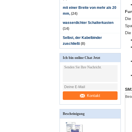
mit einer Breite von mehr als 20
Fun
mm,
(24)
Die
wasserdichter Schalterkasten
Spa
(14)
Die
Selbst, der Kabelbinder
zuschließt
(8)
Ich bin online Chat Jetzt
SM
Kontakt
Bes
Bescheinigung