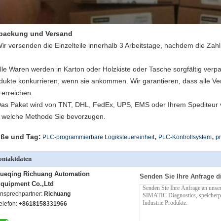
packung und Versand
Wir versenden die Einzelteile innerhalb 3 Arbeitstage, nachdem die Zahl
Alle Waren werden in Karton oder Holzkiste oder Tasche sorgfältig verpa
dukte konkurrieren, wenn sie ankommen. Wir garantieren, dass alle Ver
l erreichen.
Das Paket wird von TNT, DHL, FedEx, UPS, EMS oder Ihrem Spediteur ver
, welche Methode Sie bevorzugen.
,
,
ße und Tag:
PLC-programmierbare Logiksteuereinheit
PLC-Kontrollsystem
p
ntaktdaten
ueqing Richuang Automation
Senden Sie Ihre Anfrage d
quipment Co.,Ltd
nsprechpartner:
Richuang
elefon:
+8618158331966