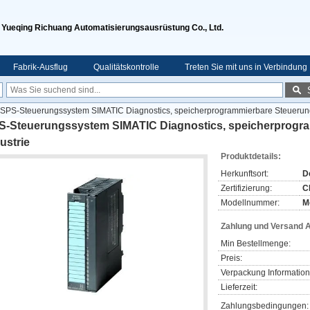
Yueqing Richuang Automatisierungsausrüstung Co., Ltd.
Fabrik-Ausflug
Qualitätskontrolle
Treten Sie mit uns in Verbindung
SPS-Steuerungssystem SIMATIC Diagnostics, speicherprogrammierbare Steuerunge
S-Steuerungssystem SIMATIC Diagnostics, speicherprogra
ustrie
Produktdetails:
Herkunftsort:
D
Zertifizierung:
C
Modellnummer:
M
Zahlung und Versand 
Min Bestellmenge:
Preis:
Verpackung Information
Lieferzeit:
Zahlungsbedingungen: