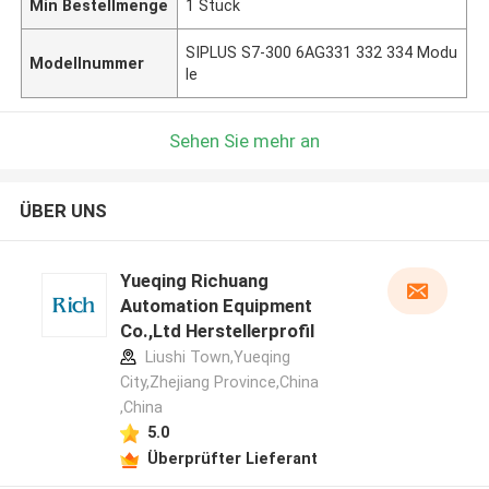
Min Bestellmenge
1 Stück
SIPLUS S7-300 6AG331 332 334 Modu
Modellnummer
le
Sehen Sie mehr an
ÜBER UNS
Yueqing Richuang
Automation Equipment
Co.,Ltd Herstellerprofil
Liushi Town,Yueqing
City,Zhejiang Province,China
,China
5.0
Überprüfter Lieferant