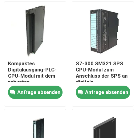
Kompaktes
S7-300 SM321 SPS
Digitalausgang-PLC-
CPU-Modul zum
CPU-Modul mit dem
Anschluss der SPS an
robusten
digitale
Plastikgehäuse enthält
Prozesssignale
Anfrage absenden
Anfrage absenden
Haus
Produkte
Über uns