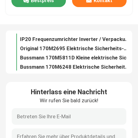
Bestpreis
Kontakt
Modularer Frequenzumrichter mit variabler Drehzahl und Frequenzumrichter
Black VFD Frequenzumrichter, 380V Lüfter Frequenzumrichter
Fabrik-Ausflug
IP20 Frequenzumrichter Inverter / Verpackung Frequenzumrichter
Original 170M2695 Elektrische Sicherheits-Sicherungen Eaton10-800A Vierkant DIN 43
Qualitätskontrolle
Bussmann 170M5811D Kleine elektrische Sicherungen / Cooper 1000A High Speed ​​Sicherung
Bussmann 170M6248 Elektrische Sicherheits-Sicherungen Cooper Low Arc Voltage 1250V
Treten Sie mit uns in Verbindung
SITOR 3NE Ersatz-Elektrosicherungen / 3NE1435-0 AC-Patronentyp-Sicherung
3NA Series Elektrische Sicherheits-Sicherungen für Kabel 3NA3801 LV HRC Link
SITOP Compact SMPS Schaltnetzteil Einphasenausgang 380V
Fordern Sie ein Zitat
Miniatur AC DC Schaltnetzteil, Single 12 Volt Smps Netzteil
Hinterlass eine Nachricht
LOGO 24VDC SMPS Schaltnetzteil für geringe Einbautiefen
Industrielle Automatisierungsprodukte
Wir rufen Sie bald zurück!
Schaltnetzteil / Zweiphasen-Dreiphasen-Schaltnetzteil
SITOP Auto SMPS Schaltnetzteil Für SIMATIC S7-300 PLC Multi Output
SPS-CPU-Modul
Flexible Strommesszange Fluke 323 / Handheld 400 AMP AC Digital Clamp Meter
Laserdistanz-Digitalzangen-Meter-Multimeter für Maße 414D 419D 424D
plc-Kabel und -verbindungsstücke