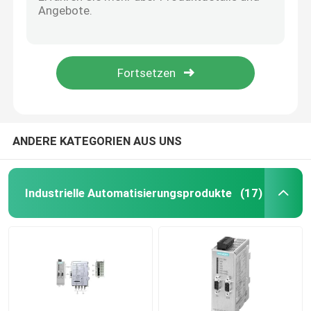
Hohe Genauigkeit Fluke 28 Ii Robuste Digital-Multimeter mit großer Kapazität Reichweite
FlukeTrue RMS Digitalzangen-Multimeter mit IF-AC / DC Spannungsmessung
Verbindungen für Kabelverstärkung
Digital Fluke 787 Prozessmeter / Fluke Multimeter 789 4 - 20 mA Stromquelle
Portable Vibration Digital Clamp Meter Multimeter Innovatives Sensor Design
Explosionssichere Schalter und Steckdosen
40MΩ Fluke 233 Fernanzeige-Multimeter, 10A Fluke Multimeter-Zangenmessgerät
Elektrischer Schützschalter
ANDERE KATEGORIEN AUS UNS
Motor-Schaltkreislaufschalter
Industrielle Automatisierungsprodukte
(17)
Annäherungssensorschalter
industrielles Steuerrelais
Druckknopf elektrischer Schalter