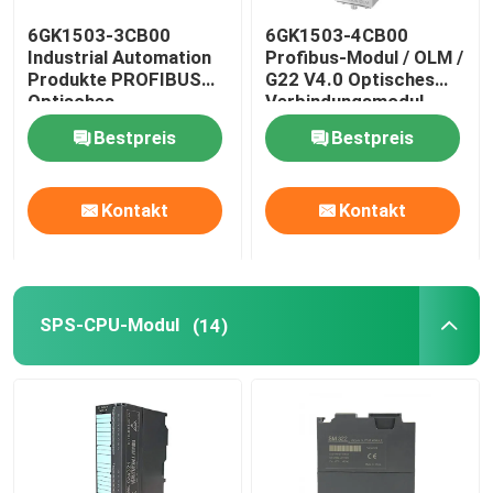
6GK1503-3CB00
6GK1503-4CB00
variabler Frequenzumrichter
Industrial Automation
Profibus-Modul / OLM /
Produkte PROFIBUS
G22 V4.0 Optisches
Optisches
Verbindungsmodul
Elektrische Sicherheits-Sicherungen
Verbindungsmodul
Bestpreis
Bestpreis
smps Schalter-Modusstromversorgung
Kontakt
Kontakt
Digital-Klammern-Meter-Vielfachmessgerät
SPS-CPU-Modul
(14)
Lärm-Schienen-Energie-Meter
mit einer Breite von mehr als 20 mm,
wasserdichter Schalterkasten