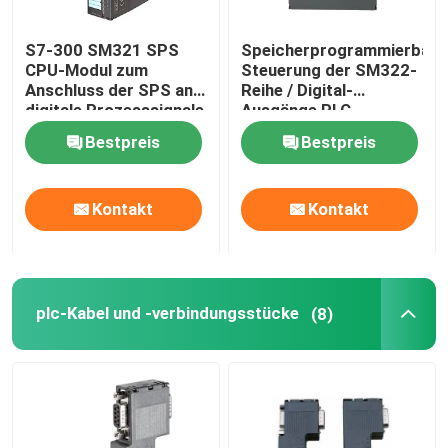
Selbst, der Kabelbinder zuschließt
S7-300 SM321 SPS
Speicherprogrammierbare
CPU-Modul zum
Steuerung der SM322-
Anschluss der SPS an
Reihe / Digital-
digitale Prozesssignale
Ausgänge PLC-
Stromversorgungs-
Bestpreis
Bestpreis
Modul
Kontakt
Kontakt
plc-Kabel und -verbindungsstücke
(8)