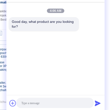
imatic WinCC
Kontakt
4:06 AM
ktierungssoftware Runtime Software
 Projektierung von SIMATIC HMI
Bestpreis
Good day, what product are you looking 
for?
|
Treten Sie mit uns in Verbindung
erpact
gsschalter
 6300 A
Treten Sie mit uns in
Verbindung
ase
er 3P 4P
Fordern Sie ein Zitat
aking
Seitenverzeichnis
Mobile Seite
lter,
 Serie
chalter
Richuang Automation Equipment Co.,Ltd. All