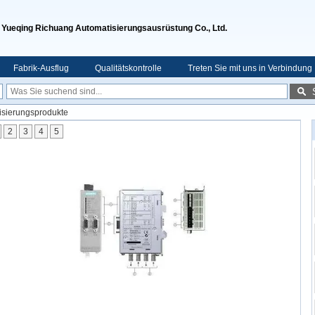
Yueqing Richuang Automatisierungsausrüstung Co., Ltd.
Fabrik-Ausflug
Qualitätskontrolle
Treten Sie mit uns in Verbindung
tisierungsprodukte
2
3
4
5