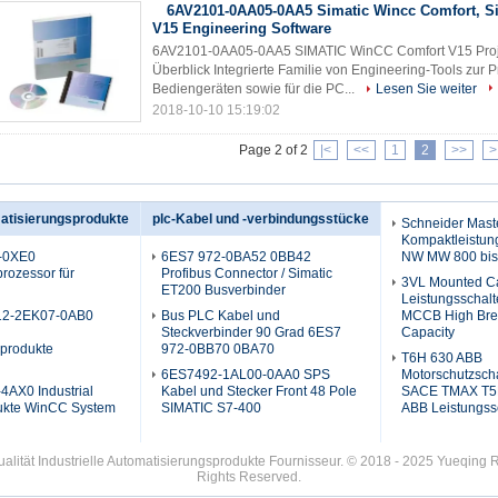
6AV2101-0AA05-0AA5 Simatic Wincc Comfort, S
V15 Engineering Software
6AV2101-0AA05-0AA5 SIMATIC WinCC Comfort V15 Proje
Überblick Integrierte Familie von Engineering-Tools zur
Bediengeräten sowie für die PC...
Lesen Sie weiter
2018-10-10 15:19:02
Page 2 of 2
|<
<<
1
2
>>
>
matisierungsprodukte
plc-Kabel und -verbindungsstücke
Schneider Mast
Kompaktleistun
-0XE0
6ES7 972-0BA52 0BB42
NW MW 800 bis
rozessor für
Profibus Connector / Simatic
3VL Mounted C
ET200 Busverbinder
Leistungsschalt
12-2EK07-0AB0
Bus PLC Kabel und
MCCB High Bre
Steckverbinder 90 Grad 6ES7
Capacity
sprodukte
972-0BB70 0BA70
T6H 630 ABB
6ES7492-1AL00-0AA0 SPS
Motorschutzscha
AX0 Industrial
Kabel und Stecker Front 48 Pole
SACE TMAX T5H
ukte WinCC System
SIMATIC S7-400
ABB Leistungss
alität Industrielle Automatisierungsprodukte Fournisseur. © 2018 - 2025 Yueqing 
Rights Reserved.