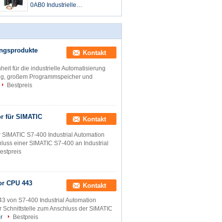
0AB0 Industrielle
Automatisierungsprodukte
Zentraleinheit
ungsprodukte
Kontakt
 für die industrielle Automatisierung
ung, großem Programmspeicher und
Bestpreis
 für SIMATIC
Kontakt
IMATIC S7-400 Industrial Automation
uss einer SIMATIC S7-400 an Industrial
estpreis
or CPU 443
Kontakt
von S7-400 Industrial Automation
 Schnittstelle zum Anschluss der SIMATIC
r
Bestpreis