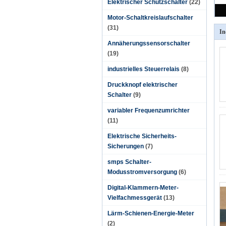
Elektrischer Schützschalter
(22)
Motor-Schaltkreislaufschalter
(31)
In
Annäherungssensorschalter
(19)
industrielles Steuerrelais
(8)
Druckknopf elektrischer
Schalter
(9)
variabler Frequenzumrichter
(11)
Elektrische Sicherheits-
Sicherungen
(7)
smps Schalter-
Modusstromversorgung
(6)
Digital-Klammern-Meter-
Vielfachmessgerät
(13)
Lärm-Schienen-Energie-Meter
(2)