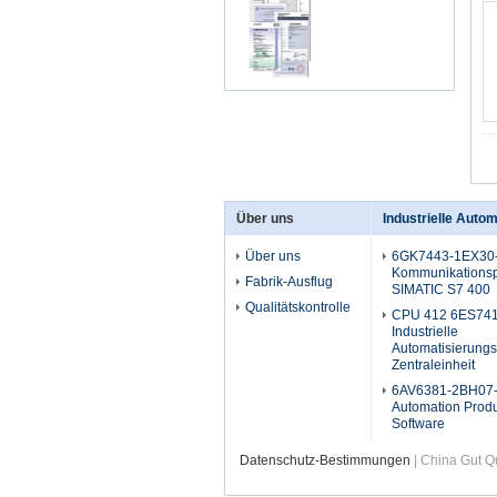
Über uns
Industrielle Auto
Über uns
6GK7443-1EX30
Kommunikationsp
Fabrik-Ausflug
SIMATIC S7 400
Qualitätskontrolle
CPU 412 6ES74
Industrielle
Automatisierung
Zentraleinheit
6AV6381-2BH07-4
Automation Prod
Software
Datenschutz-Bestimmungen
| China Gut Qu