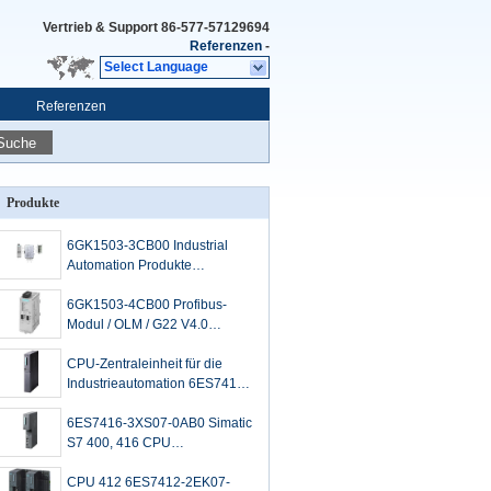
Vertrieb & Support
86-577-57129694
Referenzen
-
Select Language
Referenzen
Suche
Produkte
6GK1503-3CB00 Industrial
Automation Produkte
PROFIBUS Optisches
Verbindungsmodul
6GK1503-4CB00 Profibus-
Modul / OLM / G22 V4.0
Optisches Verbindungsmodul
CPU-Zentraleinheit für die
Industrieautomation 6ES7417-
4XT05-0AB0
6ES7416-3XS07-0AB0 Simatic
S7 400, 416 CPU
Zentraleinheit
CPU 412 6ES7412-2EK07-