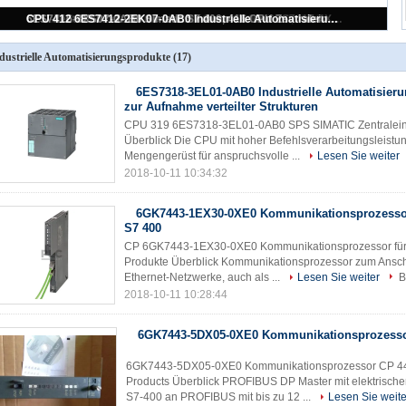
6ES7416-3XS07-0AB0 Simatic S7 400, 416 CPU Zentraleinheit
CPU 412 6ES7412-2EK07-0AB0 Industrielle Automatisierungsprodukte Zentraleinheit
6GK1503-3CB00 Industrial Automation Produkte PROFIBUS Optisches Verbindungsmodul
6GK1503-4CB00 Profibus-Modul / OLM / G22 V4.0 Optisches Verbindungsmodul
CPU-Zentraleinheit für die Industrieautomation 6ES7417-4XT05-0AB0
dustrielle Automatisierungsprodukte
(17)
6ES7318-3EL01-0AB0 Industrielle Automatisier
zur Aufnahme verteilter Strukturen
CPU 319 6ES7318-3EL01-0AB0 SPS SIMATIC Zentraleinheit
Überblick Die CPU mit hoher Befehlsverarbeitungsleist
Mengengerüst für anspruchsvolle ...
Lesen Sie weiter
2018-10-11 10:34:32
6GK7443-1EX30-0XE0 Kommunikationsprozessor
S7 400
CP 6GK7443-1EX30-0XE0 Kommunikationsprozessor für S
Produkte Überblick Kommunikationsprozessor zum Anschl
Ethernet-Netzwerke, auch als ...
Lesen Sie weiter
B
2018-10-11 10:28:44
6GK7443-5DX05-0XE0 Kommunikationsprozess
6GK7443-5DX05-0XE0 Kommunikationsprozessor CP 443 
Products Überblick PROFIBUS DP Master mit elektrischer
S7-400 an PROFIBUS mit bis zu 12 ...
Lesen Sie weite