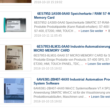
2018-10-10 15:19:02
6ES7952-1AS00-0AA0 Speicherkarte / RAM S7 4
Memory Card
6ES7952-1AS00-0AA0 Speicherkarte SIMATIC S7-RAM-Kar
Produkte Produktpalette (Kann Rabatt erhalten): S7-40
S7-400, ET200, HMI, TOUCH ...
Lesen Sie weiter
B
2018-10-11 11:05:45
6ES7953-8LM31-0AA0 Industrie-Automatisierung
MICRO MEMORY CARD
6ES7953-8LM31-0AA0 S7 MICRO MEMORY CARD für S7-300
Produkte Einige Produkte von Products: S7-400 SPS, S
ET200, HMI, TOUCH PANEL, TDC, ...
Lesen Sie weiter
2018-10-10 15:19:02
6AV6381-2BH07-4AX0 Industrial Automation Pr
System Software
6AV6381-2BH07-4AX0 WinCC Systemsoftware V7.4 SP1 In
Anwendung SIMATIC WinCC ist für die Visualisierung un
Produktionsabläufen, Maschinen und ...
Lesen Sie wei
2018-10-10 15:19:02